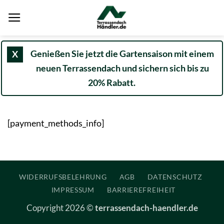
Zum
Inhalt
springen
Genießen Sie jetzt die Gartensaison mit einem
X
neuen Terrassendach und sichern sich bis zu
20% Rabatt.
[payment_methods_info]
WIDERRUFSBELEHRUNG
AGB
DATENSCHUTZ
IMPRESSUM
BARRIEREFREIHEIT
Copyright 2026 ©
terrassendach-haendler.de