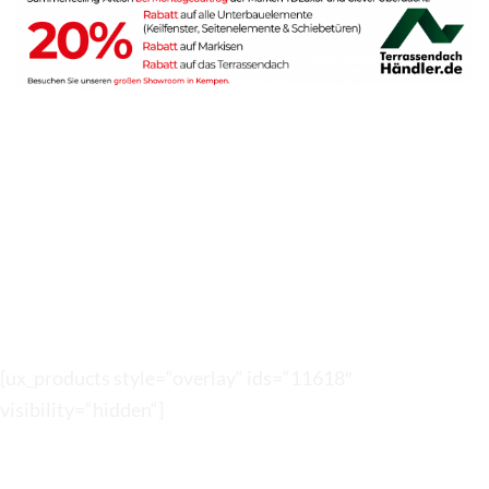
[ux_products style=“overlay“ ids=“11618″
visibility=“hidden“]