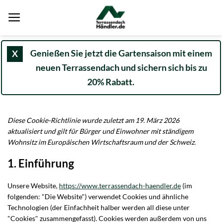
Zum
Inhalt
springen
Genießen Sie jetzt die Gartensaison mit einem
X
neuen Terrassendach und sichern sich bis zu
20% Rabatt.
Diese Cookie-Richtlinie wurde zuletzt am 19. März 2026
aktualisiert und gilt für Bürger und Einwohner mit ständigem
Wohnsitz im Europäischen Wirtschaftsraum und der Schweiz.
1. Einführung
Unsere Website,
https://www.terrassendach-haendler.de
(im
folgenden: "Die Website") verwendet Cookies und ähnliche
Technologien (der Einfachheit halber werden all diese unter
"Cookies" zusammengefasst). Cookies werden außerdem von uns