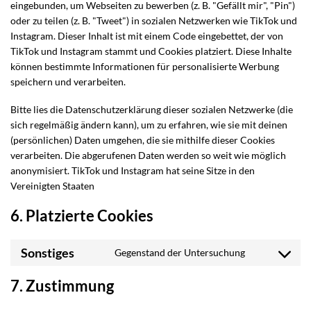
eingebunden, um Webseiten zu bewerben (z. B. "Gefällt mir", "Pin")
oder zu teilen (z. B. "Tweet") in sozialen Netzwerken wie TikTok und
Instagram. Dieser Inhalt ist mit einem Code eingebettet, der von
TikTok und Instagram stammt und Cookies platziert. Diese Inhalte
können bestimmte Informationen für personalisierte Werbung
speichern und verarbeiten.
Bitte lies die Datenschutzerklärung dieser sozialen Netzwerke (die
sich regelmäßig ändern kann), um zu erfahren, wie sie mit deinen
(persönlichen) Daten umgehen, die sie mithilfe dieser Cookies
verarbeiten. Die abgerufenen Daten werden so weit wie möglich
anonymisiert. TikTok und Instagram hat seine Sitze in den
Vereinigten Staaten
6. Platzierte Cookies
Sonstiges
Gegenstand der Untersuchung
Consent
to
7. Zustimmung
service
sonstiges