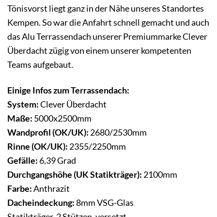
Tönisvorst liegt ganz in der Nähe unseres Standortes
Kempen. So war die Anfahrt schnell gemacht und auch
das Alu Terrassendach unserer Premiummarke Clever
Überdacht zügig von einem unserer kompetenten
Teams aufgebaut.
Einige Infos zum Terrassendach:
System:
Clever Überdacht
Maße:
5000x2500mm
Wandprofil (OK/UK):
2680/2530mm
Rinne (OK/UK):
2355/2250mm
Gefälle:
6,39 Grad
Durchgangshöhe (UK Statikträger):
2100mm
Farbe:
Anthrazit
Dacheindeckung:
8mm VSG-Glas
Statikträger, 2 Stützen, versetzt