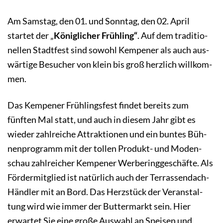
Am Samstag, den 01. und Sonntag, den 02. April
startet der „
König­li­cher Früh­ling“
. Auf dem tradi­tio­
nel­len Stadt­fest sind sowohl Kempener als auch aus­
wär­tige Besucher von klein bis groß herz­lich will­kom­
men.
Das Kem­pe­ner Früh­lings­fest findet bereits zum
fünften Mal statt, und auch in diesem Jahr gibt es
wieder zahl­rei­che Attrak­tio­nen und ein buntes Büh­
nen­pro­gramm mit der tollen Produkt- und Moden­
schau zahl­reicher Kempener Werbering­geschäfte. Als
Fördermitglied ist natürlich auch der Terrassendach-
Händler mit an Bord. Das Herz­stück der Ver­an­stal­
tung wird wie immer der Butter­markt sein. Hier
erwartet Sie eine große Auswahl an Speisen und