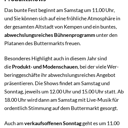
Das bunte Fest beginnt am Samstag um 11.00 Uhr,
und Sie können sich auf eine fröhliche Atmos­phäre in
der gesam­ten Alt­stadt von Kempen und ein bun­tes,
abwechs­lungs­reiches Bühnen­pro­gramm
unter den
Platanen des Buttermarkts freuen.
Besonderes Highlight auch in diesem Jahr sind
die
Produkt- und Modenschauen
, bei der viele Wer­
be­ring­geschäfte ihr abwechs­lungs­reiches Angebot
prä­sen­tieren. Die Shows findet am Samstag und
Sonntag, jeweils um 12.00 Uhr und 15.00 Uhr statt. Ab
18.00 Uhr wird dann am Samstag mit Live-Musik für
ordentlich Stimmung auf dem Buttermarkt gesorgt.
Auch am
verkaufs­offenen Sonntag
geht es um 11.00