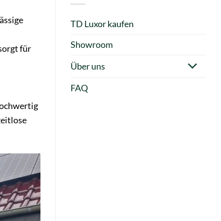
ässige
TD Luxor kaufen
Showroom
orgt für
Über uns
FAQ
hochwertig
zeitlose