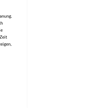
lanung.
ch
ie
Zeit
zeigen,