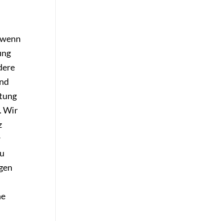
, wenn
ung
dere
und
atung
. Wir
z
r
zu
gen
ne